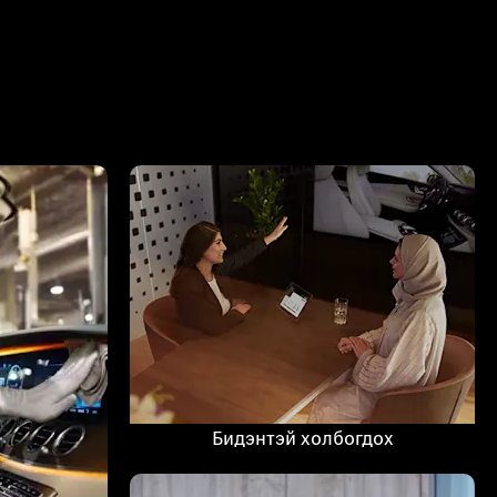
Бидэнтэй холбогдох