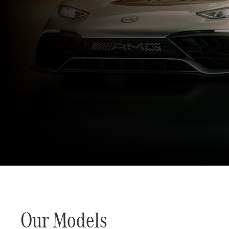
The Mercedes-AMG заг
Уралдааны амжилтаар бүтээгдэв.
Our Models