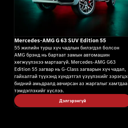
Mercedes-AMG G 63 SUV Edition 55
55 жилийн турш хүч чадлын билэгдэл болсон
AMG брэнд нь бартаат замын автомашин
хөгжүүлэхээ мартаагүй. Mercedes-AMG G63
Edition 55 загвар нь G-Class загварын хүч чадал,
гайхалтай түүхэнд хүндэтгэл үзүүлэхийг зэрэгцэ
бидний амьдралд авчирсан аз жаргалыг хамтдаа
тэмдэглэхийг хүслээ.
Дэлгэрэнгүй