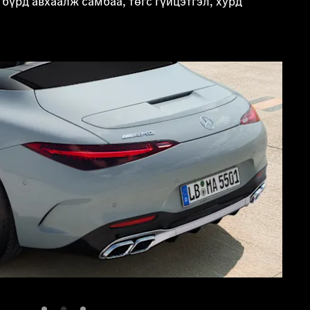
үрд авхаалж самбаа, төгс гүйцэтгэл, хурд