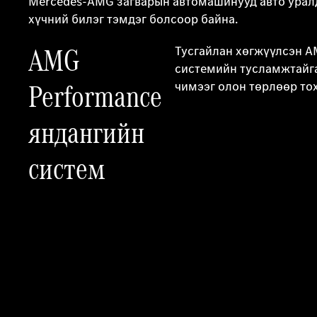
Mercedes-AMG загварын автомашинууд авто уралда
хүчний билэг тэмдэг болсоор байна.
AMG
Тусгайлан хөгжүүлсэн A
системийн тусламжтайга
Performance
чимээг олон төрлөөр то
яндангийн
систем