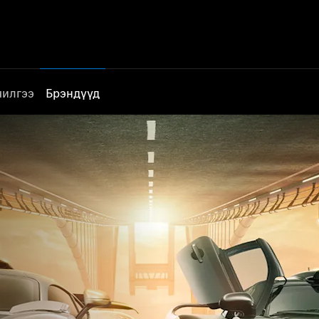
чилгээ
Брэндүүд