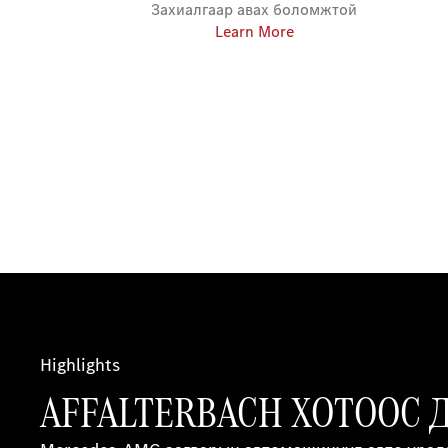
Захиалгаар авах боломжтой
Learn More
Highlights
AFFALTERBACH ХОТООС