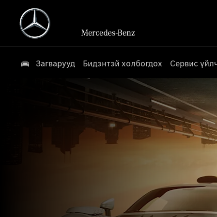
Загварууд
Бидэнтэй холбогдох
Сервис үйл