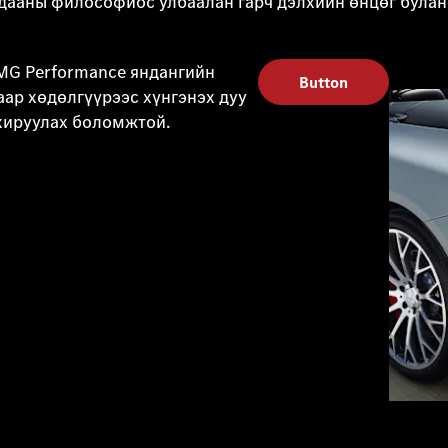
аны философиос улбаалан гарч дэлхийн өнцөг булан б
MG Performance яндангийн
Button
ар хөдөлгүүрээс хүнгэнэх дуу
хируулах боломжтой.