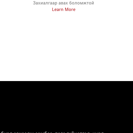
Захиалгаар авах боломжтой
Learn More