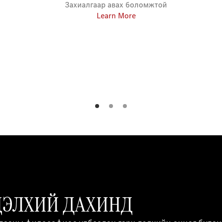
Захиалгаар авах боломжтой
Learn More
 ДЭЛХИЙ ДАХИНД