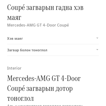
Coupé загварын гадна хэв
маяг
Mercedes-AMG GT 4-Door Coupé
Хэв маяг
Загвар болон тоноглол
Interior
Mercedes-AMG GT 4-Door
Coupé загварын дотор
тоноглол
Аль ч үзүүлэлтээр төрөлдөө тэргүүлэгч