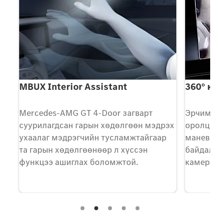
MBUX Interior Assistant
360° к
Mercedes-AMG GT 4-Door загварт
Эрчим и
л
суурилагдсан гарын хөдөлгөөн мэдрэх
оролцох
ухаалаг мэдрэгчийн тусламжтайгаар
маневр 
төв
та гарын хөдөлгөөнөөр л хүссэн
байдалд 
функцээ ашиглах боломжтой.
камер с