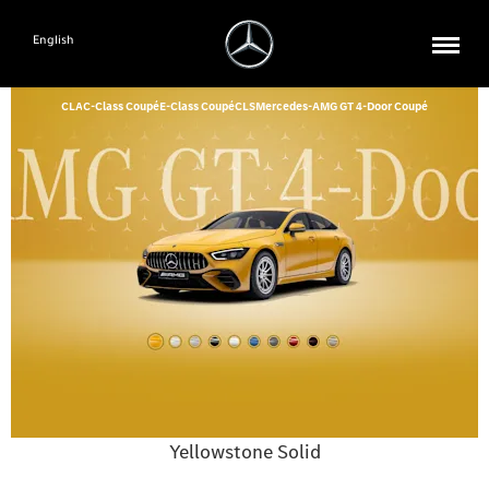
English
CLA
C-Class Coupé
E-Class Coupé
CLS
Mercedes-AMG GT 4-Door Coupé
Yellowstone Solid