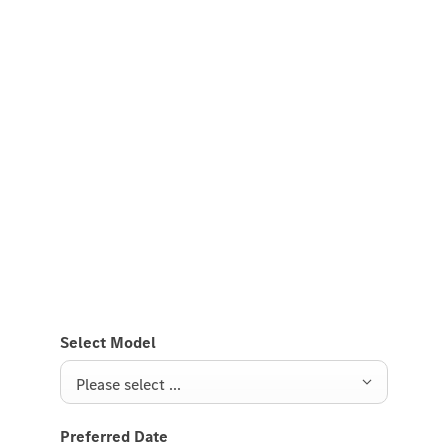
Experience it on the road
Test Drive the Mercedes-AMG GT
4-Door Coupé.
Send us a request to test drive the Mercedes-AMG
GT 4-Door Coupé and we will get back to you soon.
Select Model
Please select ...
Preferred Date