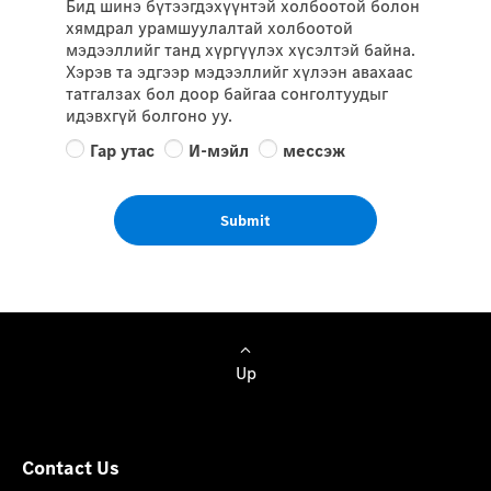
Бид шинэ бүтээгдэхүүнтэй холбоотой болон
хямдрал урамшуулалтай холбоотой
мэдээллийг танд хүргүүлэх хүсэлтэй байна.
Хэрэв та эдгээр мэдээллийг хүлээн авахаас
татгалзах бол доор байгаа сонголтуудыг
идэвхгүй болгоно уу.
Гар утас
И-мэйл
мессэж
Submit
Up
Contact Us