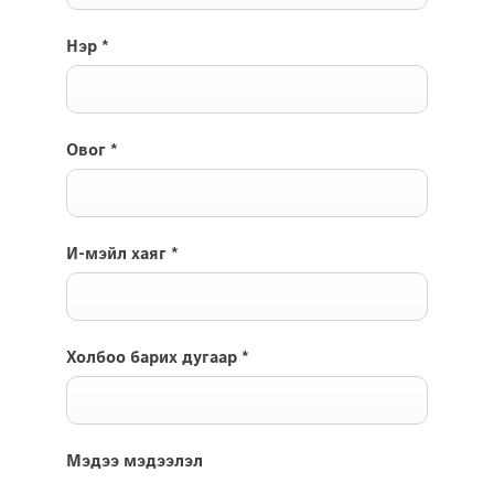
Нэр
*
Овог
*
И-мэйл хаяг
*
Холбоо барих дугаар
*
Мэдээ мэдээлэл