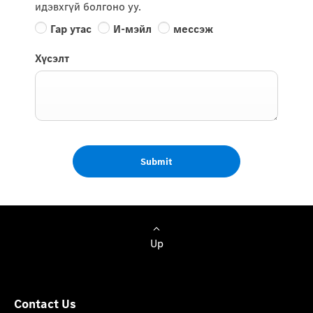
идэвхгүй болгоно уу.
Гар утас
И-мэйл
мессэж
Хүсэлт
Submit
Up
Contact Us