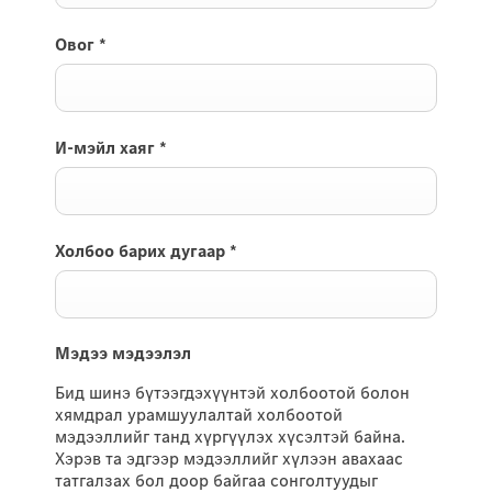
Овог
*
И-мэйл хаяг
*
Холбоо барих дугаар
*
Мэдээ мэдээлэл
Бид шинэ бүтээгдэхүүнтэй холбоотой болон
хямдрал урамшуулалтай холбоотой
мэдээллийг танд хүргүүлэх хүсэлтэй байна.
Хэрэв та эдгээр мэдээллийг хүлээн авахаас
татгалзах бол доор байгаа сонголтуудыг