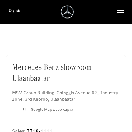
English
Mercedes-Benz showroom Ulaanbaatar
Mercedes-Benz showroom
Ulaanbaatar
MSM Group Building, Chinggis Avenue 62,
,
Industry
Zone, 3rd Khoroo
,
Ulaanbaatar
Google Map дээр харах
Sales:
7718-1111