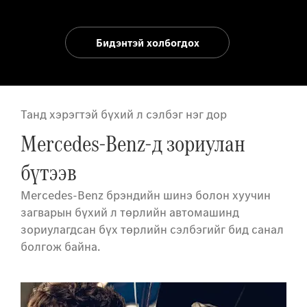
Бидэнтэй холбогдох
Танд хэрэгтэй бүхий л сэлбэг нэг дор
Mercedes-Benz-д зориулан
бүтээв
Mercedes-Benz брэндийн шинэ болон хуучин
загварын бүхий л төрлийн автомашинд
зориулагдсан бүх төрлийн сэлбэгийг бид санал
болгож байна.