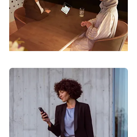
Бидэнтэй холбогдох