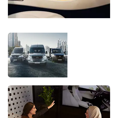
Засвар үйлчилгээний цаг захиалах
Автобус болон
Ачааны автомашин