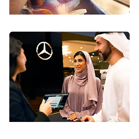
Танд санал болгох
Туршилтын жолоодлого хийх