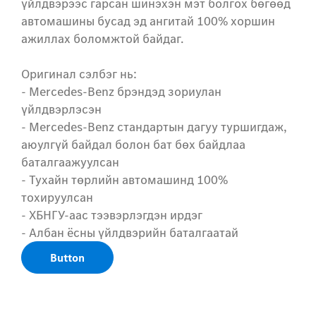
үйлдвэрээс гарсан шинэхэн мэт болгох бөгөөд
автомашины бусад эд ангитай 100% хоршин
ажиллах боломжтой байдаг.
Оригинал сэлбэг нь:
- Mercedes-Benz брэндэд зориулан
үйлдвэрлэсэн
- Mercedes-Benz стандартын дагуу туршигдаж,
аюулгүй байдал болон бат бөх байдлаа
баталгаажуулсан
- Тухайн төрлийн автомашинд 100%
тохируулсан
- ХБНГУ-аас тээвэрлэгдэн ирдэг
- Албан ёсны үйлдвэрийн баталгаатай
Button