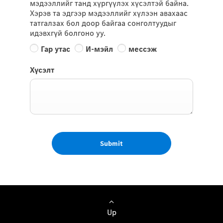
мэдээллийг танд хүргүүлэх хүсэлтэй байна.
Хэрэв та эдгээр мэдээллийг хүлээн авахаас
татгалзах бол доор байгаа сонголтуудыг
идэвхгүй болгоно уу.
Гар утас
И-мэйл
мессэж
Хүсэлт
Submit
Up