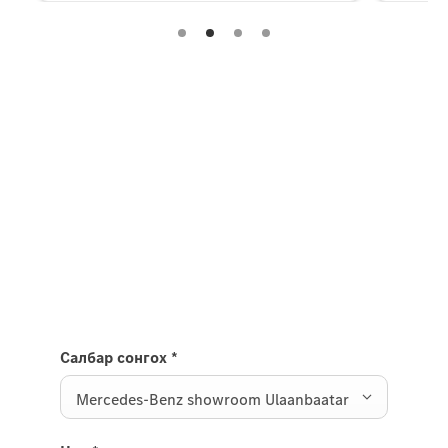
Experience it on the road
Test Drive the C-Class.
Send us a request to test drive the C-Class and we
will get back to you soon.
Салбар сонгох
*
Mercedes-Benz showroom Ulaanbaatar