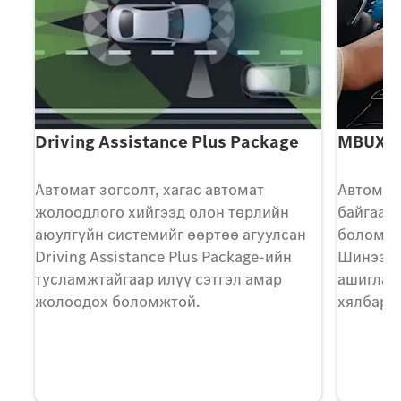
Driving Assistance Plus Package
MBUX to
Автомат зогсолт, хагас автомат
Автомаш
лал
жолоодлого хийгээд олон төрлийн
байгаа ш
аюулгүйн системийг өөртөө агуулсан
боломжи
Driving Assistance Plus Package-ийн
Шинээр 
тусламжтайгаар илүү сэтгэл амар
ашиглах
жолоодох боломжтой.
хялбар б
х