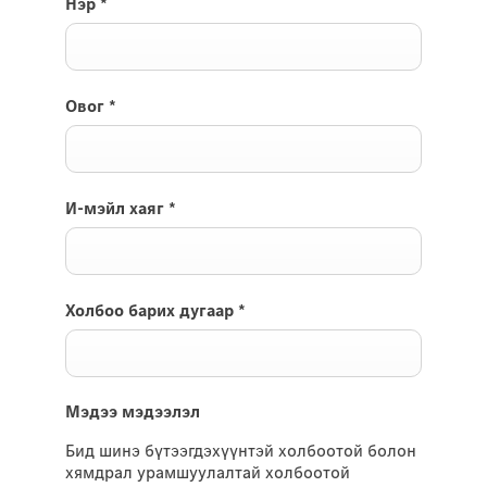
Нэр
*
Овог
*
И-мэйл хаяг
*
Холбоо барих дугаар
*
Мэдээ мэдээлэл
Бид шинэ бүтээгдэхүүнтэй холбоотой болон
хямдрал урамшуулалтай холбоотой