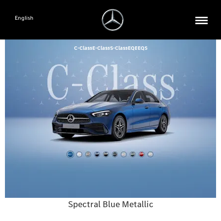
English
C-Class
E-Class
S-Class
EQE
EQS
Spectral Blue Metallic