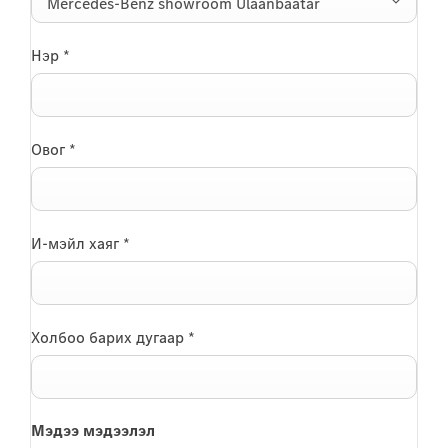
Mercedes-Benz showroom Ulaanbaatar
Нэр
*
Овог
*
И-мэйл хаяг
*
Холбоо барих дугаар
*
Мэдээ мэдээлэл