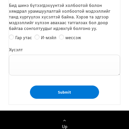
Бид шинэ бүтээгдэхүүнтэй холбоотой болон
хямдрал урамшуулалтай холбоотой мэдээллийг
танд хүргүүлэх хүсэлтэй байна. Хэрэв та эдгээр
мэдээллийг хүлээн авахаас татгалзах бол доор
байгаа сонголтуудыг идэвхгүй болгоно уу.
Гар утас
И-мэйл
мессэж
Хүсэлт
Submit
Up